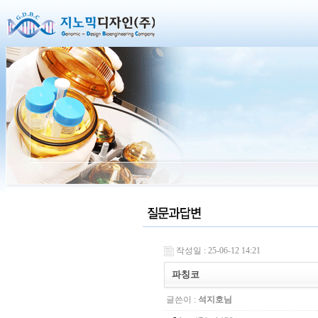
작성일 : 25-06-12 14:21
파칭코
글쓴이 :
석지호님