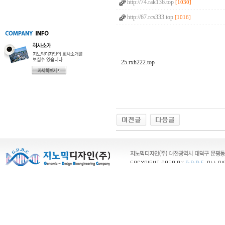
http://74.rak136.top
[1030]
http://67.rcs333.top
[1016]
25.rxh222.top