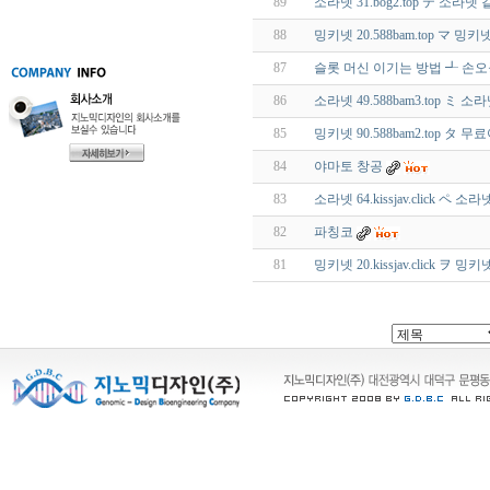
89
소라넷 31.bog2.top テ 소
88
밍키넷 20.588bam.top マ
87
슬롯 머신 이기는 방법 ┹ 손
86
소라넷 49.588bam3.top 
85
밍키넷 90.588bam2.top 
84
야마토 창공
83
소라넷 64.kissjav.click 
82
파칭코
81
밍키넷 20.kissjav.click 