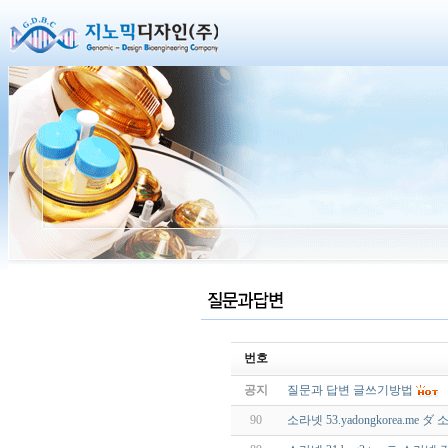
번호
공지
질문과 답변 글쓰기방법
90
소라넷 53.yadongkorea.m