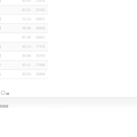
민
05-03
23416
02-02
20160
정
12-14
19651
혁
08-08
18946
07-28
18002
식
05-14
17576
혁
04-06
16703
규
02-11
17048
승
02-03
20996
or