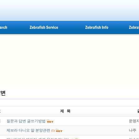
호
제 목
지
질문과 답변 글쓰기방법
운영
제브라 다니오 알 분양관련
나주
(1)