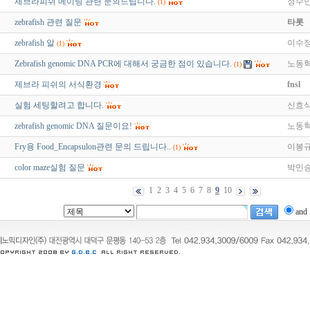
제브라피쉬 메이팅 관련 문의드립니다.
정수
(1)
zebrafish 관련 질문
타롯
zebrafish 알
이수
(1)
Zebrafish genomic DNA PCR에 대해서 궁금한 점이 있습니다.
노동
(1)
제브라 피쉬의 서식환경
fnsl
실험 세팅할려고 합니다.
신효
zebrafish genomic DNA 질문이요!
노동
Fry용 Food_Encapsulon관련 문의 드립니다..
이봉
(1)
color maze실험 질문
박민
1
2
3
4
5
6
7
8
9
10
and