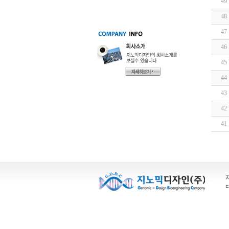
49
48
47
46
45
44
43
42
41