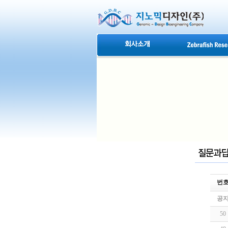
번
공
50